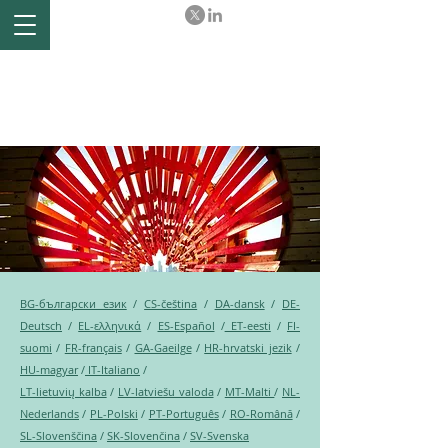
Ex-post evaluation of the
Comprehensive Economic
and Trade Agreement (CETA)
between the EU and Canada
BG-български език
/
CS-čeština
/
DA-dansk
/
DE-
Deutsch
/
EL-ελληνικά
/
ES-Español
/
ET-eesti
/
FI-
suomi
/
FR-français
/
GA-Gaeilge
/
HR-hrvatski jezik
/
HU-magyar
/
IT-Italiano
/
LT-lietuvių kalba
/
LV-latviešu valoda
/
MT-Malti
/
NL-
Nederlands
/
PL-Polski
/
PT-Português
/
RO-Română
/
SL-Slovenščina
/
SK-Slovenčina
/
SV-Svenska