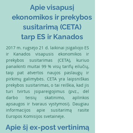
Apie visapusį
ekonomikos ir prekybos
susitarimą (CETA)
tarp ES ir Kanados
2017 m. rugsėjo 21 d. laikinai įsigaliojo ES
ir Kanados visapusis ekonomikos ir
prekybos susitarimas (CETA), kuriuo
panaikinti muitai 99 % visų tarifų eilučių,
taip pat atvertos naujos paslaugų ir
pirkimų galimybės. CETA yra laipsniškas
prekybos susitarimas, o tai reiškia, kad jis
turi tvirtus įsipareigojimus (pvz., dėl
darbo teisių skatinimo, aplinkos
apsaugos ir tvaraus vystymosi). Daugiau
informacijos apie susitarimą rasite
Europos Komisijos svetainėje.​
Apie šį ex-post vertinimą