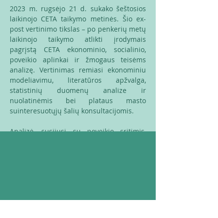
2023 m. rugsėjo 21 d. sukako šeštosios
laikinojo CETA taikymo metinės. Šio ex-
post vertinimo tikslas – po penkerių metų
laikinojo taikymo atlikti įrodymais
pagrįstą CETA ekonominio, socialinio,
poveikio aplinkai ir žmogaus teisėms
analizę. Vertinimas remiasi ekonominiu
modeliavimu, literatūros apžvalga,
statistinių duomenų analize ir
nuolatinėmis bei plataus masto
suinteresuotųjų šalių konsultacijomis.
Analizė, susijusi su poveikio sritimis,
susideda iš keturių tvarumo ramsčių:
ekonominio, socialinio, aplinkosaugos ir
žmogaus teisių. Be to, atliekant atvejo
tyrimus, vertinime pateikiama išsami
konkrečių klausimų, pvz., aplinkosaugos
prekių ir paslaugų, pirkimų, svarbiausių
žaliavų, žemės ūkio prekių ir atitikties
įvertinimo, analizė.