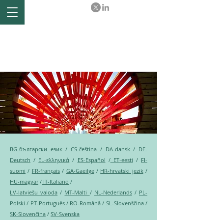
Ex-post evaluation of the
Comprehensive Economic
and Trade Agreement (CETA)
between the EU and Canada
BG-български език
/
CS-čeština
/
DA-dansk
/
DE-
Deutsch
/
EL-ελληνικά
/
ES-Español
/
ET-eesti
/
FI-
suomi
/
FR-français
/
GA-Gaeilge
/
HR-hrvatski jezik
/
HU-magyar
/
IT-Italiano
/
LV-latviešu valoda
/
MT-Malti
/
NL-Nederlands
/
PL-
Polski
/
PT-Português
/
RO-Română
/
SL-Slovenščina
/
SK-Slovenčina
/
SV-Svenska