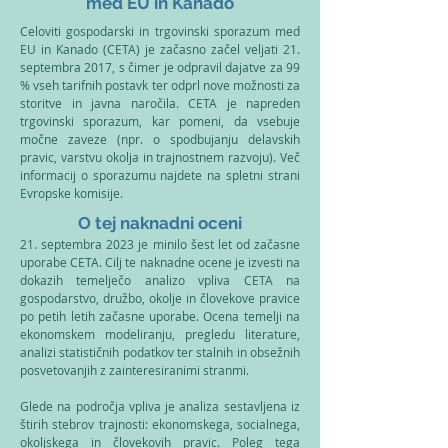
med EU in Kanado
Celoviti gospodarski in trgovinski sporazum med
EU in Kanado (CETA) je začasno začel veljati 21.
septembra 2017, s čimer je odpravil dajatve za 99
% vseh tarifnih postavk ter odprl nove možnosti za
storitve in javna naročila. CETA je napreden
trgovinski sporazum, kar pomeni, da vsebuje
močne zaveze (npr. o spodbujanju delavskih
pravic, varstvu okolja in trajnostnem razvoju). Več
informacij o sporazumu najdete na spletni strani
Evropske komisije.
O tej naknadni oceni
21. septembra 2023 je minilo šest let od začasne
uporabe CETA. Cilj te naknadne ocene je izvesti na
dokazih temelječo analizo vpliva CETA na
gospodarstvo, družbo, okolje in človekove pravice
po petih letih začasne uporabe. Ocena temelji na
ekonomskem modeliranju, pregledu literature,
analizi statističnih podatkov ter stalnih in obsežnih
posvetovanjih z zainteresiranimi stranmi.
Glede na področja vpliva je analiza sestavljena iz
štirih stebrov trajnosti: ekonomskega, socialnega,
okoljskega in človekovih pravic. Poleg tega