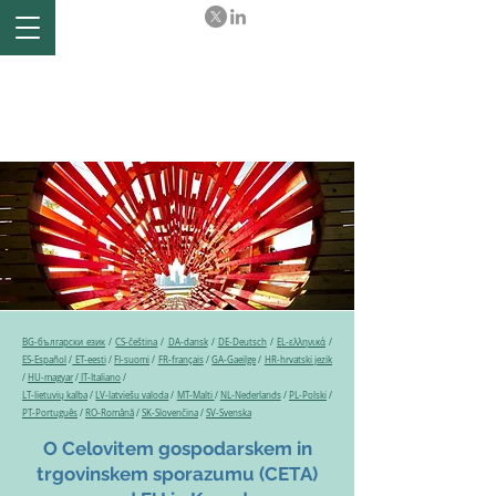
Ex-post evaluation of the
Comprehensive Economic
and Trade Agreement (CETA)
between the EU and Canada
BG-български език
/
CS-čeština
/
DA-dansk
/
DE-Deutsch
/
EL-ελληνικά
/
ES-Español
/
ET-eesti
/
FI-suomi
/
FR-français
/
GA-Gaeilge
/
HR-hrvatski jezik
/
HU-magyar
/
IT-Italiano
/
LT-lietuvių kalba
/
LV-latviešu valoda
/
MT-Malti
/
NL-Nederlands
/
PL-Polski
/
PT-Português
/
RO-Română
/
SK-Slovenčina
/
SV-Svenska
O Celovitem gospodarskem in
trgovinskem sporazumu (CETA)