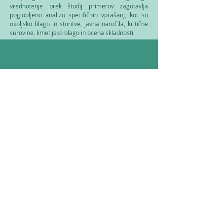
vrednotenje prek študij primerov zagotavlja
poglobljeno analizo specifičnih vprašanj, kot so
okoljsko blago in storitve, javna naročila, kritične
surovine, kmetijsko blago in ocena skladnosti.
Contact us
If you would like to be informed regularly
about the project or get in touch with us,
please fill in the contact form.
Contact form
© 2024
Trade Impact B.V
.
info (at) tradeimpact.eu
Legal notice: This study was commissioned and financed by the European
Commission. The views expressed on this website a
nd in the project reports and
docume
nts are those of the authors and do not necessarily reflect the official
position of the Euro
pean Commission. The Commission does not guarantee the