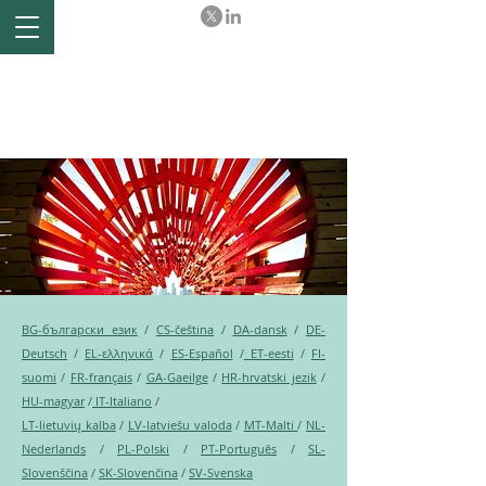
Ex-post evaluation of the
Comprehensive Economic
and Trade Agreement (CETA)
between the EU and Canada
BG-български език
/
CS-čeština
/
DA-dansk
/
DE-
Deutsch
/
EL-ελληνικά
/
ES-Español
/
ET-eesti
/
FI-
suomi
/
FR-français
/
GA-Gaeilge
/
HR-hrvatski jezik
/
HU-magyar
/
IT-Italiano
/
LT-lietuvių kalba
/
LV-latviešu valoda
/
MT-Malti
/
NL-
Nederlands
/
PL-Polski
/
PT-Português
/
SL-
Slovenščina
/
SK-Slovenčina
/
SV-Svenska