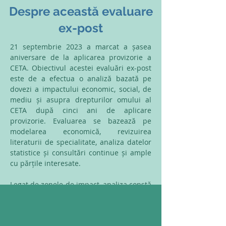
Despre această evaluare
ex-post
21 septembrie 2023 a marcat a șasea
aniversare de la aplicarea provizorie a
CETA. Obiectivul acestei evaluări ex-post
este de a efectua o analiză bazată pe
dovezi a impactului economic, social, de
mediu și asupra drepturilor omului al
CETA după cinci ani de aplicare
provizorie. Evaluarea se bazează pe
modelarea economică, revizuirea
literaturii de specialitate, analiza datelor
statistice și consultări continue și ample
cu părțile interesate.
Legat de zonele de impact, analiza constă
din patru piloni de durabilitate:
economic, social, de mediu și drepturile
omului. În plus, prin studii de caz,