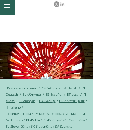
Ex-post evaluation of the
Comprehensive Economic
and Trade Agreement (CETA)
between the EU and Canada
BG-български език
/
CS-čeština
/
DA-dansk
/
DE-
Deutsch
/
EL-ελληνικά
/
ES-Español
/
ET-eesti
/
FI-
suomi
/
FR-français
/
GA-Gaeilge
/
HR-hrvatski jezik
/
IT-Italiano
/
LT-lietuvių kalba
/
LV-latviešu valoda
/
MT-Malti
/
NL-
Nederlands
/
PL-Polski
/
PT-Português
/
RO-Română
/
SL-Slovenščina
/
SK-Slovenčina
/
SV-Svenska