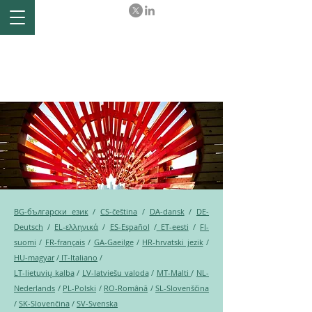
Ex-post evaluation of the
Comprehensive Economic
and Trade Agreement (CETA)
between the EU and Canada
BG-български език
/
CS-čeština
/
DA-dansk
/
DE-
Deutsch
/
EL-ελληνικά
/
ES-Español
/
ET-eesti
/
FI-
suomi
/
FR-français
/
GA-Gaeilge
/
HR-hrvatski jezik
/
HU-magyar
/
IT-Italiano
/
LT-lietuvių kalba
/
LV-latviešu valoda
/
MT-Malti
/
NL-
Nederlands
/
PL-Polski
/
RO-Română
/
SL-Slovenščina
/
SK-Slovenčina
/
SV-Svenska