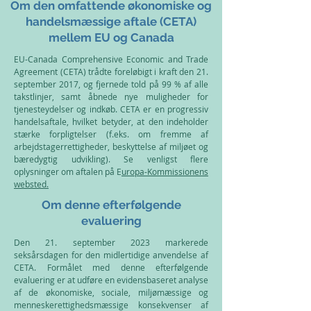
Om den omfattende økonomiske og
handelsmæssige aftale (CETA)
mellem EU og Canada
EU-Canada Comprehensive Economic and Trade
Agreement (CETA) trådte foreløbigt i kraft den 21.
september 2017, og fjernede told på 99 % af alle
takstlinjer, samt åbnede nye muligheder for
tjenesteydelser og indkøb. CETA er en progressiv
handelsaftale, hvilket betyder, at den indeholder
stærke forpligtelser (f.eks. om fremme af
arbejdstagerrettigheder, beskyttelse af miljøet og
bæredygtig udvikling). Se venligst flere
oplysninger om aftalen på E
uropa-Kommissionens
websted.
Om denne efterfølgende
evaluering
Den 21. september 2023 markerede
seksårsdagen for den midlertidige anvendelse af
CETA. Formålet med denne efterfølgende
evaluering er at udføre en evidensbaseret analyse
af de økonomiske, sociale, miljømæssige og
menneskerettighedsmæssige konsekvenser af