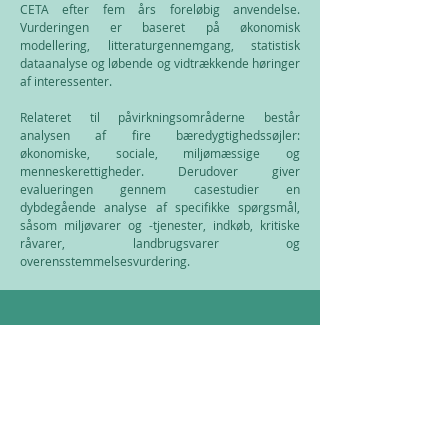
CETA efter fem års foreløbig anvendelse.
Vurderingen er baseret på økonomisk
modellering, litteraturgennemgang, statistisk
dataanalyse og løbende og vidtrækkende høringer
af interessenter.
Relateret til påvirkningsområderne består
analysen af fire bæredygtighedssøjler:
økonomiske, sociale, miljømæssige og
menneskerettigheder. Derudover giver
evalueringen gennem casestudier en
dybdegående analyse af specifikke spørgsmål,
såsom miljøvarer og -tjenester, indkøb, kritiske
råvarer, landbrugsvarer og
overensstemmelsesvurdering.
Contact us