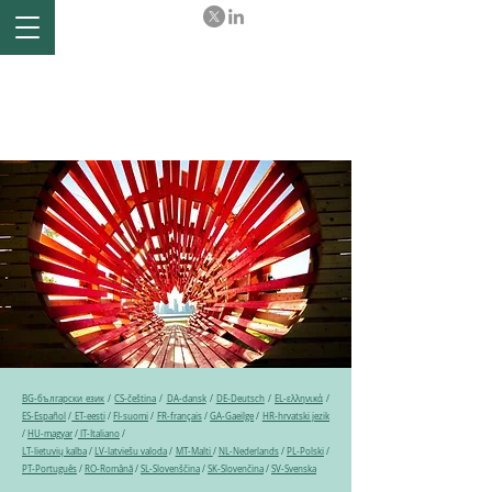
Ex-post evaluation of the
Comprehensive Economic
and Trade Agreement (CETA)
between the EU and Canada
BG-български език
/
CS-čeština
/
DA-dansk
/
DE-Deutsch
/
EL-ελληνικά
/
ES-Español
/
ET-eesti
/
FI-suomi
/
FR-français
/
GA-Gaeilge
/
HR-hrvatski jezik
/
HU-magyar
/
IT-Italiano
/
LT-lietuvių kalba
/
LV-latviešu valoda
/
MT-Malti
/
NL-Nederlands
/
PL-Polski
/
PT-Português
/
RO-Română
/
SL-Slovenščina
/
SK-Slovenčina
/
SV-Svenska